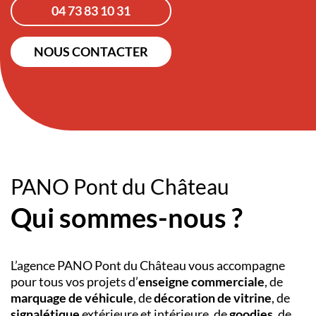
04 73 83 10 31
NOUS CONTACTER
PANO Pont du Château
Qui sommes-nous ?
L’agence PANO
Pont du Château
vous accompagne
pour tous vos projets d’
enseigne commerciale
, de
marquage de véhicule
, de
décoration de vitrine
, de
signalétique
extérieure et intérieure
,
de
goodies
, de