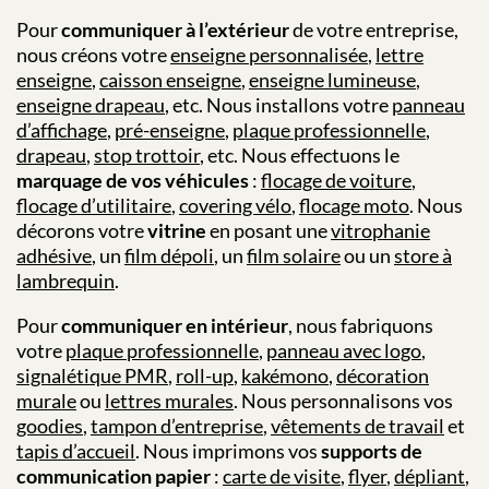
Pour
communiquer à l’extérieur
de votre entreprise,
nous créons votre
enseigne personnalisée
,
lettre
enseigne
,
caisson enseigne
,
enseigne lumineuse
,
enseigne drapeau
, etc. Nous installons votre
panneau
d’affichage
,
pré-enseigne
,
plaque professionnelle
,
drapeau
,
stop trottoir
, etc. Nous effectuons le
marquage
de vos véhicules
:
flocage de voiture
,
flocage d’utilitaire
,
covering vélo
,
flocage moto
. Nous
décorons votre
vitrine
en posant une
vitrophanie
adhésive
, un
film dépoli
, un
film solaire
ou un
store à
lambrequin
.
Pour
communiquer en intérieur
, nous fabriquons
votre
plaque professionnelle
,
panneau avec logo
,
signalétique PMR
,
roll-up
,
kakémono
,
décoration
murale
ou
lettres murales
. Nous personnalisons vos
goodies
,
tampon d’entreprise
,
vêtements de travail
et
tapis d’accueil
.
Nous imprimons vos
supports de
communication papier
:
carte de visite
,
flyer
,
dépliant
,