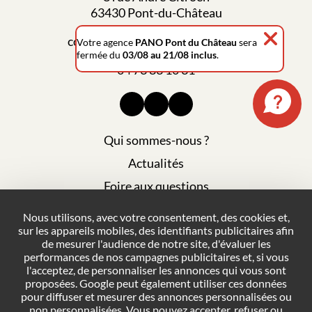
63430 Pont-du-Château
contact@pano-pontduchateau.fr
Votre agence
PANO Pont du Château
sera
fermée du
03/08 au 21/08 inclus
.
04 73 83 10 31
Qui sommes-nous ?
Actualités
Foire aux questions
Mentions légales
Nous utilisons, avec votre consentement, des cookies et,
sur les appareils mobiles, des identifiants publicitaires afin
Plan du site
de mesurer l'audience de notre site, d'évaluer les
Politique de confidentialité
performances de nos campagnes publicitaires et, si vous
l'acceptez, de personnaliser les annonces qui vous sont
Conditions générales de vente
proposées. Google peut également utiliser ces données
pour diffuser et mesurer des annonces personnalisées ou
Gestion des cookies
non personnalisées. Vous pouvez accepter, refuser ou