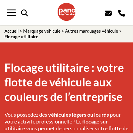
Panneau de gestion des cookies
Menu
Accueil
>
Marquage véhicule
>
Autres marquages véhicule
>
Flocage utilitaire
Flocage utilitaire : votre
flotte de véhicule aux
couleurs de l’entreprise
Vous possédez des
véhicules légers ou lourds
pour
votre activité professionnelle ? Le
flocage sur
utilitaire
vous permet de personnaliser votre
flotte de