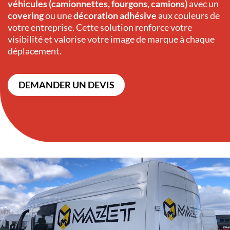
véhicules (camionnettes, fourgons, camions)
avec un
covering
ou une
décoration adhésive
aux couleurs de
votre entreprise. Cette solution renforce votre
visibilité et valorise votre image de marque à chaque
déplacement.
DEMANDER UN DEVIS