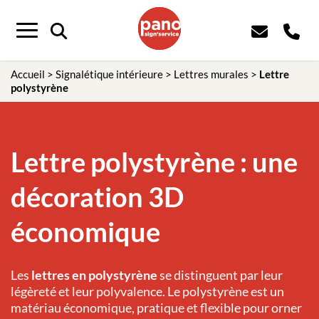
Panneau de gestion des cookies
Menu
Accueil
>
Signalétique intérieure
>
Lettres murales
>
Lettre
polystyrène
Lettre polystyrène : une
décoration 3D
économique
Les
lettres en polystyrène
se distinguent par leur
légèreté et leur polyvalence. Le polystyrène est un
matériau économique, pratique et flexible pour orner