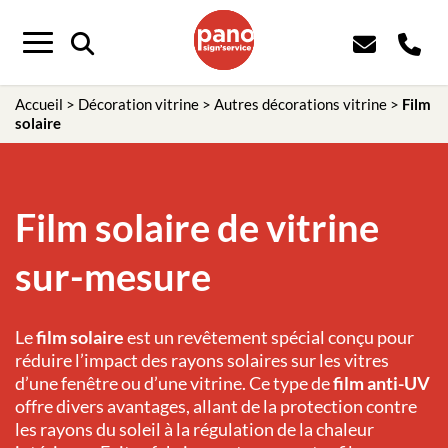
Panneau de gestion des cookies
Menu
Accueil
>
Décoration vitrine
>
Autres décorations vitrine
>
Film
solaire
Film solaire de vitrine
sur-mesure
Le
film solaire
est un revêtement spécial conçu pour
réduire l’impact des rayons solaires sur les vitres
d’une fenêtre ou d’une vitrine. Ce type de
film anti-UV
offre divers avantages, allant de la protection contre
les rayons du soleil à la régulation de la chaleur