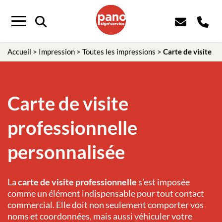
Panneau de gestion des cookies
Menu
Accueil
>
Impression
>
Toutes les impressions
>
Carte de visite
Carte de visite
professionnelle
personnalisée
La
carte de visite professionnelle
s’est imposée
comme un élément indispensable pour tout contact
commercial. Elle doit non seulement comporter vos
noms et coordonnées, mais aussi véhiculer votre